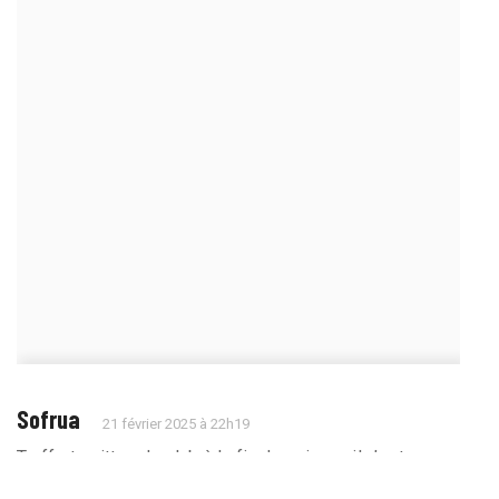
Sofrua
21 février 2025 à 22h19
Truffert quittera le club à la fin de saison , il n’est
souvent pas là ! et souvent blasé . C’est la fin !