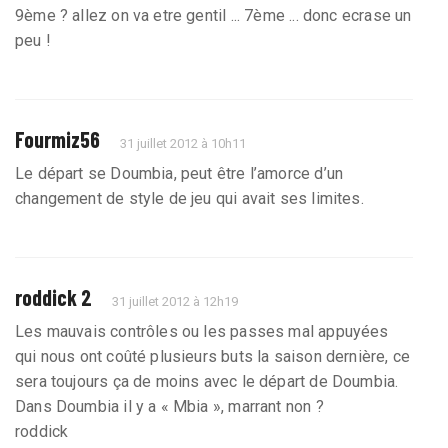
9ème ? allez on va etre gentil ... 7ème ... donc ecrase un
peu !
Fourmiz56
31 juillet 2012 à 10h11
Le départ se Doumbia, peut être l’amorce d’un
changement de style de jeu qui avait ses limites.
roddick 2
31 juillet 2012 à 12h19
Les mauvais contrôles ou les passes mal appuyées
qui nous ont coûté plusieurs buts la saison dernière, ce
sera toujours ça de moins avec le départ de Doumbia.
Dans Doumbia il y a « Mbia », marrant non ?
roddick