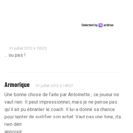
31 juillet 2012 à 13h25
... ou pas !
Armorique
31 juillet 2012 à 14h57
Une bonne chose de faite par Antoinette ; ce joueur ne
vaut rien. Il peut impressionner, mais je ne pense pas
qu’il ait pu ébranler le coach. Il lui a donné sa chance
pour tenter de justifier son achat. Vaut pas une tune, n’a
rien démontré et, en plus, a un comportement très
approximatif.