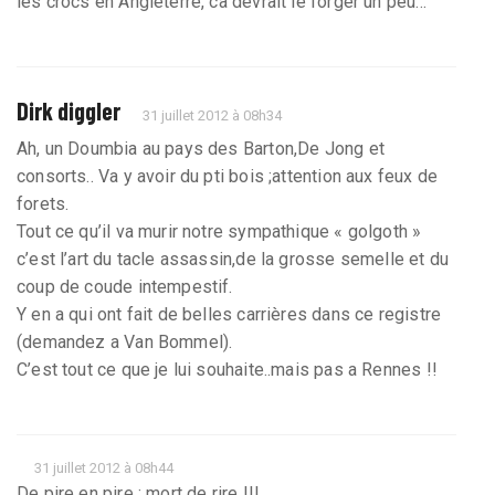
les crocs en Angleterre, ca devrait le forger un peu...
Dirk diggler
31 juillet 2012 à 08h34
Ah, un Doumbia au pays des Barton,De Jong et
consorts.. Va y avoir du pti bois ;attention aux feux de
forets.
Tout ce qu’il va murir notre sympathique « golgoth »
c’est l’art du tacle assassin,de la grosse semelle et du
coup de coude intempestif.
Y en a qui ont fait de belles carrières dans ce registre
(demandez a Van Bommel).
C’est tout ce que je lui souhaite..mais pas a Rennes !!
31 juillet 2012 à 08h44
De pire en pire : mort de rire !!!