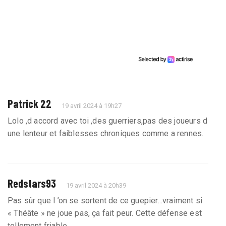
Patrick 22
19 avril 2024 à 19h27
Lolo ,d accord avec toi ,des guerriers,pas des joueurs d
une lenteur et faiblesses chroniques comme a rennes.
Redstars93
19 avril 2024 à 20h39
Pas sûr que l ’on se sortent de ce guepier...vraiment si
« Théâte » ne joue pas, ça fait peur. Cette défense est
tellement friable......