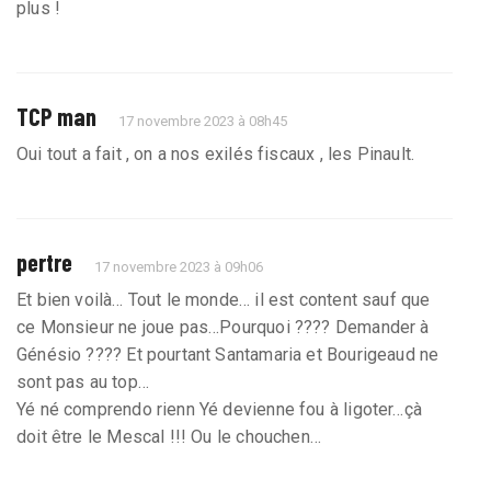
plus !
TCP man
17 novembre 2023 à 08h45
Oui tout a fait , on a nos exilés fiscaux , les Pinault.
pertre
17 novembre 2023 à 09h06
Et bien voilà… Tout le monde… il est content sauf que
ce Monsieur ne joue pas…Pourquoi ???? Demander à
Génésio ???? Et pourtant Santamaria et Bourigeaud ne
sont pas au top…
Yé né comprendo rienn Yé devienne fou à ligoter…çà
doit être le Mescal !!! Ou le chouchen…