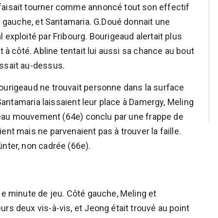
faisait tourner comme annoncé tout son effectif
al gauche, et Santamaria. G.Doué donnait une
 exploité par Fribourg. Bourigeaud alertait plus
t à côté. Abline tentait lui aussi sa chance au bout
assait au-dessus.
ourigeaud ne trouvait personne dans la surface
t Santamaria laissaient leur place à Damergy, Meling
n beau mouvement (64e) conclu par une frappe de
ent mais ne parvenaient pas à trouver la faille.
ünter, non cadrée (66e).
1e minute de jeu. Côté gauche, Meling et
rs deux vis-à-vis, et Jeong était trouvé au point