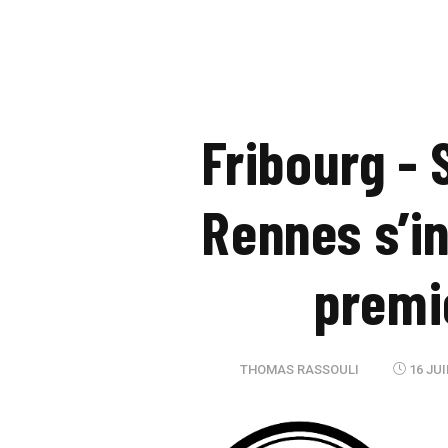
Fribourg - 
Rennes s’i
premi
THOMAS RASSOULI
16 JUI