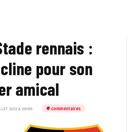
Stade rennais :
ncline pour son
er amical
7 commentaires
LLET 2022 À 20H05