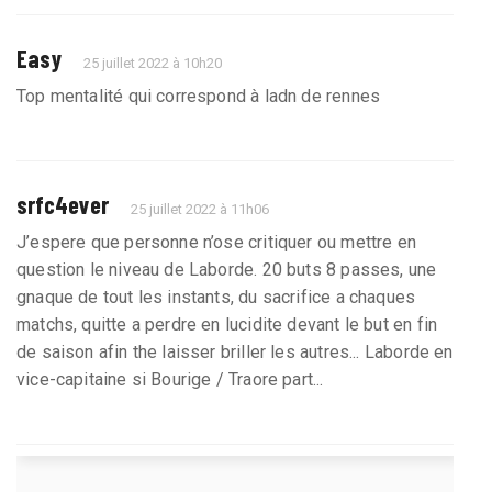
Easy
25 juillet 2022 à 10h20
Top mentalité qui correspond à ladn de rennes
srfc4ever
25 juillet 2022 à 11h06
J’espere que personne n’ose critiquer ou mettre en
question le niveau de Laborde. 20 buts 8 passes, une
gnaque de tout les instants, du sacrifice a chaques
matchs, quitte a perdre en lucidite devant le but en fin
de saison afin the laisser briller les autres... Laborde en
vice-capitaine si Bourige / Traore part...