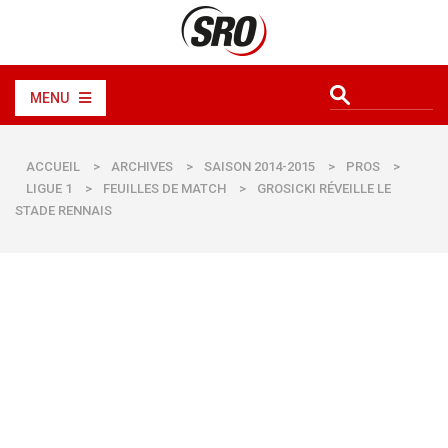
MENU
ACCUEIL
>
ARCHIVES
>
SAISON 2014-2015
>
PROS
>
LIGUE 1
>
FEUILLES DE MATCH
>
GROSICKI RÉVEILLE LE
STADE RENNAIS