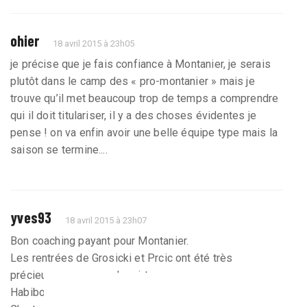
ohier
18 avril 2015 à 23h05
je précise que je fais confiance à Montanier, je serais
plutôt dans le camp des « pro-montanier » mais je
trouve qu’il met beaucoup trop de temps a comprendre
qui il doit titulariser, il y a des choses évidentes je
pense ! on va enfin avoir une belle équipe type mais la
saison se termine....
yves93
18 avril 2015 à 23h07
Bon coaching payant pour Montanier.
Les rentrées de Grosicki et Prcic ont été très
précieuses en seconde mi-temps.
Habibou en pointe a retrouvé sa vista face au but.