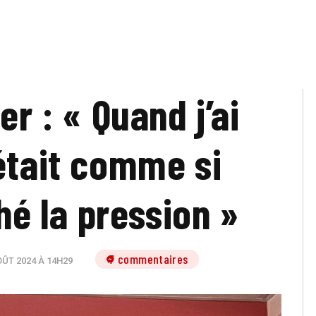
er : « Quand j’ai
était comme si
ché la pression »
7 commentaires
ÛT 2024 À 14H29