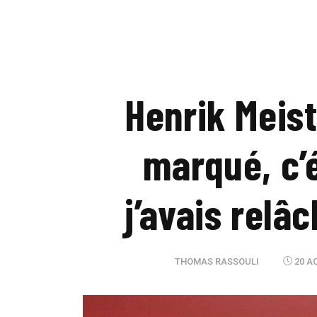
Henrik Meist
marqué, c’
j’avais relâ
THOMAS RASSOULI
20 AO