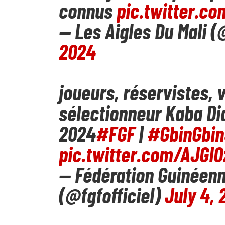
connus
pic.twitter.c
— Les Aigles Du Mali 
2024
joueurs, réservistes, v
sélectionneur Kaba Di
2024
#FGF
|
#GbinGbin
pic.twitter.com/AJGI
— Fédération Guinéenn
(@fgfofficiel)
July 4,