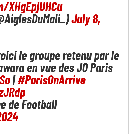
om/XHgEpjUHCu
(@AiglesDuMali_)
July 8,
oici le groupe retenu par le
awara en vue des JO Paris
So
|
#ParisOnArrive
OzJRdp
e de Football
 2024