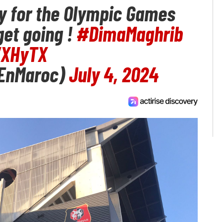
dy for the Olympic Games
get going !
#DimaMaghrib
VXHyTX
@EnMaroc)
July 4, 2024