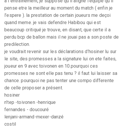
a l entrainement, je suppose qu’il aligne l’equipe qu’il
pense etre la meilleur au moment du match ( enfin je
l’espere ). la prestation de certain joueurs me deçoi
quand meme. je vais defendre Habibou qui est
beaucoup critiqué je trouve, en disant, que certe il a
perdu bcp de ballon mais il ne jouai pas a son poste de
predilection.
je voudrait revenir sur les déclarations d’hosiner lu sur
le site, des promesses a la signature lui on ete faites,
joueur en 9 avec toivonen en 10.pourquoi ces
promesses ne sont elle pas tenu ? il faut lui laisser sa
chance. pourquoi ne pas tenter une compo differente
de celle proposer a présent.
hosiner
n’tep -toivonen -henrique
fernandes - doucouré
lenjani-armand-mexer-danzé
costil