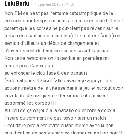
Lulu Berlu
15 janvier 2015 à 11h03
Non PM ce n’est pas l’entame catastrophique de la
deuxieme mi-temps qui nous a plombé ce match.Il était
patent que les corses ne pouvaient pas revenir sur le
terrain en étant aussi minables(et le mot est faible):on
sentait d’ailleurs un début de changement et
d’inversement de tendance un peu avant la pause.
Non cette rencontre on l’a perdue en première mi-
temps pour n’avoir pas
su enfoncer le clou face à des bastiais
fantomatiques.Il aurait fallu davantage appuyer les
actions ,mettre de la vitesse dans le jeu et surtout avoir
la volonté de marquer ce deuxieme but qui aurait
assommé les corses !!!
Au lieu de çà on joue à la baballe ou encore à deux à
l’heure ou comment ne pas savoir tuer un match.
Ceci dit le pire a été évité quand meme avec la non
qualification de nos voisins costarmoricains hier soir.Et