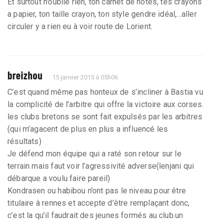
Et surtout n’oublie rien, ton carnet de notes, tes crayons
a papier, ton taille crayon, ton style gendre idéal,...aller
circuler y a rien eu à voir route de Lorient.
breizhou
15 janvier 2015 à 05h06
C’est quand même pas honteux de s’incliner à Bastia vu
la complicité de l’arbitre qui offre la victoire aux corses.
les clubs bretons se sont fait expulsés par les arbitres
(qui m’agacent de plus en plus a influencé les
résultats)
Je défend mon équipe qui a raté son retour sur le
terrain mais faut voir l’agressivité adverse(lenjani qui
débarque a voulu faire pareil)
Kondrasen ou habibou n’ont pas le niveau pour être
titulaire à rennes et accepte d’être remplaçant donc,
c’est la qu’il faudrait des jeunes formés au club.un