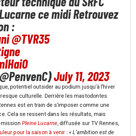
ecteur technique du SRFC
ne Lucarne ce midi Retrouvez
on :
ni
@TVR35
tigne
mlHaiO
 (@PenvenC)
July 11, 2023
que, potentiel outsider au podium jusqu’à l’hiver
presque culturelle. Derrière les mastodontes
, Rennes est en train de s’imposer comme une
ce. Cela se ressent dans les résultats, mais
’émission
Pleine Lucarne
, diffusée sur TV Rennes,
uleur pour la saison à venir
:
« L’ambition est de