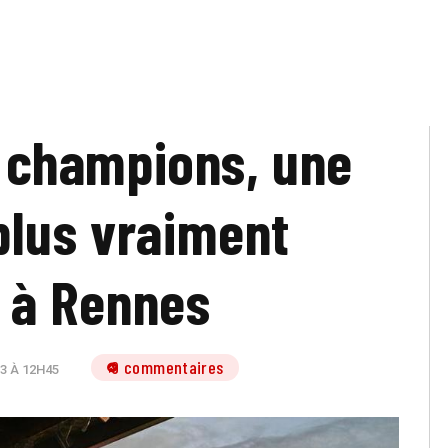
 champions, une
plus vraiment
 à Rennes
9 commentaires
3 À 12H45