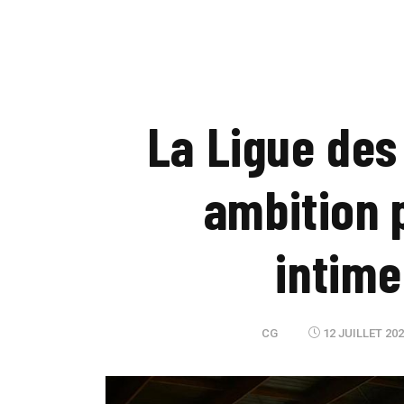
La Ligue des
ambition 
intime
CG
12 JUILLET 202