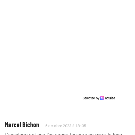
Marcel Bichon
5 octobre 2023 à 18h05
L’avantage est que l’on pourra toujours se garer le long