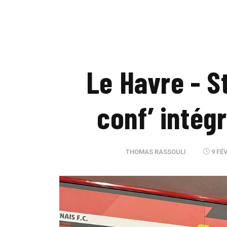
Le Havre - S
conf’ intég
THOMAS RASSOULI
9 FÉV