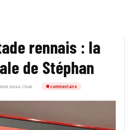
tade rennais : la
rale de Stéphan
1 commentaire
RIER 2024 À 17H45