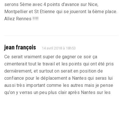
serons 5ème avec 4 points d’avance sur Nice,
Montpellier et St Etienne qui se joueront la 6ème place.
Allez Rennes !!!!
jean françois
14 avril 2018 à 18h53
Ce serait vraiment super de gagner ce soir ça
cimenterait tout le travail et les points qui ont été pris
dernièrement, et surtout on serait en position de
confiance pour le déplacement a Nantes qui seras lui
aussi très important comme les autres mais je pense
qu’on y verras un peu plus clair après Nantes sur les
possibilités de Rennes. Ce que je souhaite c’est que
Diafra Sakho trouve le chemin des filets ce soir et qu’il
prenne confiance sur ce match car on a absolument
besoin de lui pour qu’il marque. Et si on atteint la 5eme