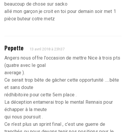
beaucoup de chose sur sacko
allé mon garçon je croit en toi pour demain soir met 1
pièce buteur cotre metz
Pepette
13 avril 2018 à 23h37
Angers nous offre l’occasion de mettre Nice à trois pts
(quatre avec le goal
average ).
Ce serait trop bête de gâcher cette opportunité .....bête
et sans doute
rédhibitoire pour cette 5em place .
La déception entamerai trop le mental Rennais pour
échapper à la meute
qui nous poursuit .
Ce n’est plus un sprint final , c’est une guerre de
tranchés ou nous devons tenir nos positions pour le