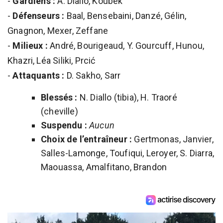
-
Gardiens :
A. Diallo, Koubek
-
Défenseurs :
Baal, Bensebaini, Danzé, Gélin,
Gnagnon, Mexer, Zeffane
-
Milieux :
André, Bourigeaud, Y. Gourcuff, Hunou,
Khazri, Léa Siliki, Prcić
-
Attaquants :
D. Sakho, Sarr
Blessés :
N. Diallo (tibia), H. Traoré
(cheville)
Suspendu :
Aucun
Choix de l’entraîneur :
Gertmonas, Janvier,
Salles-Lamonge, Toufiqui, Leroyer, S. Diarra,
Maouassa, Amalfitano, Brandon