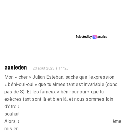
axeleden
20 août 2023 à 14h23
Mon « cher » Julian Esteban, sache que l’expression
« béni-oui-oui » que tu aimes tant est invariable (donc
pas de S). Et les fameux « béni-oui-oui » que tu
exècres tant sont là et bien là, et nous sommes loin
d’être en « voie de disparition » comme tu me l’as
souhaité il y a quelques temps.
Alors, selon toi il suffit de faire confiance à un système
mis en place, à des personnes compétentes et qui