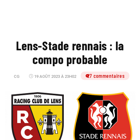
Lens-Stade rennais : la
compo probable
27 commentaires
CG
19 AOÛT 2023 À 23H02