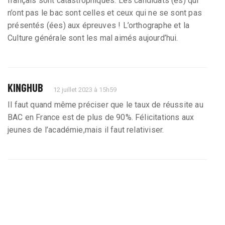
français sont catastrophiques. Les candidats (es) qui
n’ont pas le bac sont celles et ceux qui ne se sont pas
présentés (ées) aux épreuves ! L’orthographe et la
Culture générale sont les mal aimés aujourd’hui.
KINGHUB
12 juillet 2023 à 15h59
Il faut quand même préciser que le taux de réussite au
BAC en France est de plus de 90%. Félicitations aux
jeunes de l’académie,mais il faut relativiser.