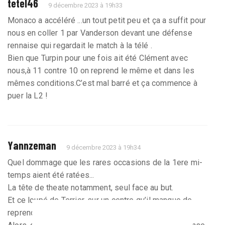
tetel46
9 décembre 2023 à 19h33
Monaco a accéléré ...un tout petit peu et ça a suffit pour
nous en coller 1 par Vanderson devant une défense
rennaise qui regardait le match à la télé .
Bien que Turpin pour une fois ait été Clément avec
nous,à 11 contre 10 on reprend le même et dans les
mêmes conditions.C’est mal barré et ça commence à
puer la L2 !
Yannzeman
9 décembre 2023 à 19h34
Quel dommage que les rares occasions de la 1ere mi-
temps aient été ratées...
La tête de theate notamment, seul face au but.
Et ce loupé de Terrier, sur un centre qu’il manque de
reprendre.