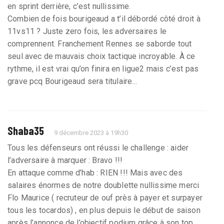
en sprint derrière, c’est nullissime.
Combien de fois bourigeaud a t’il débordé côté droit à
11vs11 ? Juste zero fois, les adversaires le
comprennent. Franchement Rennes se saborde tout
seul avec de mauvais choix tactique incroyable. À ce
rythme, il est vrai qu’on finira en ligue2 mais c’est pas
grave pcq Bourigeaud sera titulaire...
Shaba35
9 décembre 2023 à 19h30
Tous les défenseurs ont réussi le challenge : aider
l’adversaire à marquer : Bravo !!!
En attaque comme d’hab : RIEN !!! Mais avec des
salaires énormes de notre doublette nullissime merci
Flo Maurice ( recruteur de ouf près à payer et surpayer
tous les tocardos) , en plus depuis le début de saison
après l’annonce de l’objectif podium grâce à son top