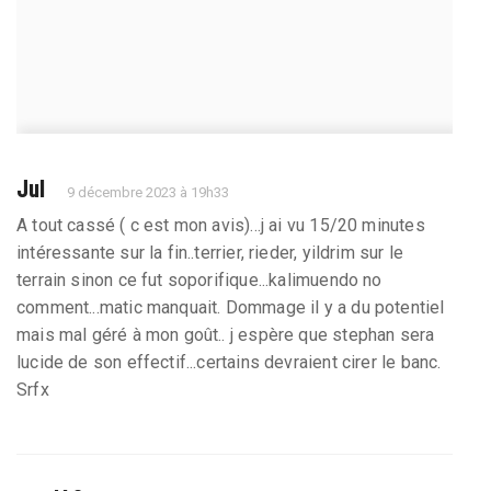
Jul
9 décembre 2023 à 19h33
A tout cassé ( c est mon avis)...j ai vu 15/20 minutes
intéressante sur la fin..terrier, rieder, yildrim sur le
terrain sinon ce fut soporifique...kalimuendo no
comment...matic manquait. Dommage il y a du potentiel
mais mal géré à mon goût.. j espère que stephan sera
lucide de son effectif...certains devraient cirer le banc.
Srfx