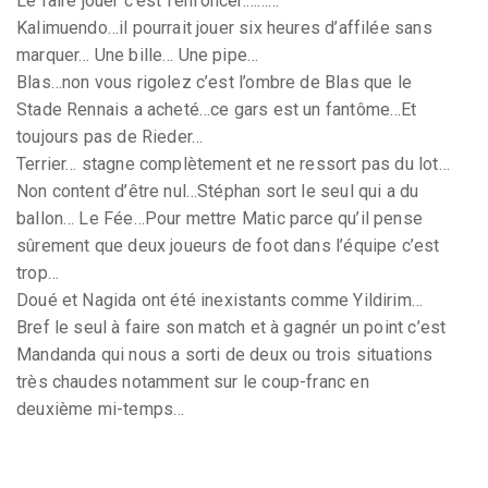
Le faire jouer c’est l’enfoncer.………
Kalimuendo…il pourrait jouer six heures d’affilée sans
marquer… Une bille… Une pipe…
Blas…non vous rigolez c’est l’ombre de Blas que le
Stade Rennais a acheté…ce gars est un fantôme…Et
toujours pas de Rieder…
Terrier… stagne complètement et ne ressort pas du lot…
Non content d’être nul…Stéphan sort le seul qui a du
ballon… Le Fée…Pour mettre Matic parce qu’il pense
sûrement que deux joueurs de foot dans l’équipe c’est
trop…
Doué et Nagida ont été inexistants comme Yildirim…
Bref le seul à faire son match et à gagnér un point c’est
Mandanda qui nous a sorti de deux ou trois situations
très chaudes notamment sur le coup-franc en
deuxième mi-temps…
Çà fait longtemps que je n’ai pas vu une équipe de
Rennes aussi faible…