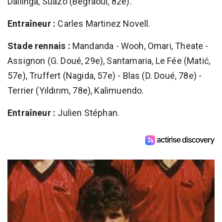
Dallinga, Suazo (Begraoui, 82e).
Entraîneur :
Carles Martinez Novell.
Stade rennais :
Mandanda - Wooh, Omari, Theate -
Assignon (G. Doué, 29e), Santamaria, Le Fée (Matić,
57e), Truffert (Nagida, 57e) - Blas (D. Doué, 78e) -
Terrier (Yıldırım, 78e), Kalimuendo.
Entraîneur :
Julien Stéphan.