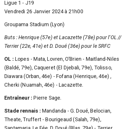
Ligue 1 - J19
Vendredi 26 Janvier 2024 à 21h00
Groupama Stadium (Lyon)
Buts : Henrique (57e) et Lacazette (78e) pour l’OL //
Terrier (22e, 41e) et D. Doué (36e) pour le SRFC
OL :
Lopes - Mata, Lovren, O’Brien - Maitland-Niles
(Baldé, 79e), Caqueret (El Djebali, 79e), Tolisso,
Diawara (Orban, 46e) - Fofana (Henrique, 46e) ,
Cherki (Nuamah, 46e) - Lacazette.
Entraîneur :
Pierre Sage.
Stade rennais :
Mandanda - G. Doué, Belocian,
Theate, Truffert - Bourigeaud (Salah, 79e),
Santamaria, Le Fée, D. Doué (Blas, 79e) - Terrier