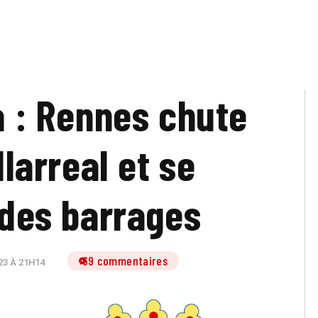
 : Rennes chute
llarreal et se
des barrages
69 commentaires
3 À 21H14