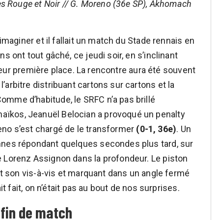
les Rouge et Noir // G. Moreno (36e SP), Akhomach
 imaginer et il fallait un match du Stade rennais en
s ont tout gâché, ce jeudi soir, en s’inclinant
r leur première place. La rencontre aura été souvent
arbitre distribuant cartons sur cartons et la
omme d’habitude, le SRFC n’a pas brillé
ïkos, Jeanuël Belocian a provoqué un penalty
eno s’est chargé de le transformer
(0-1, 36e)
. Un
nnes répondant quelques secondes plus tard, sur
e Lorenz Assignon dans la profondeur. Le piston
ant son vis-à-vis et marquant dans un angle fermé
ait fait, on n’était pas au bout de nos surprises.
fin de match