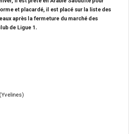
hiver, il est prêté en Arabie Saoudite pour
rme et placardé, il est placé sur la liste des
rdeaux après la fermeture du marché des
club de Ligue 1.
(Yvelines)