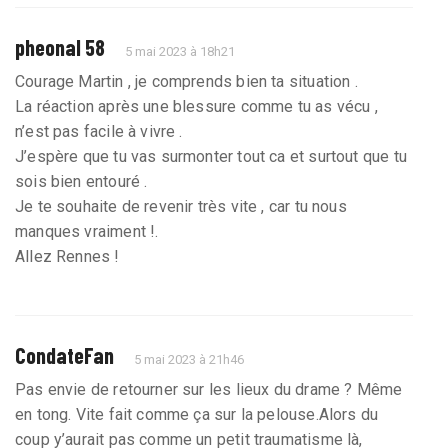
pheonal 58
5 mai 2023 à 18h21
Courage Martin , je comprends bien ta situation .
La réaction après une blessure comme tu as vécu ,
n’est pas facile à vivre .
J’espère que tu vas surmonter tout ca et surtout que tu
sois bien entouré .
Je te souhaite de revenir très vite , car tu nous
manques vraiment !.
Allez Rennes !
CondateFan
5 mai 2023 à 21h46
Pas envie de retourner sur les lieux du drame ? Même
en tong. Vite fait comme ça sur la pelouse.Alors du
coup y’aurait pas comme un petit traumatisme là,