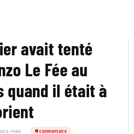
ier avait tenté
Enzo Le Fée au
 quand il était à
rient
1 commentaire
23 À 17H56