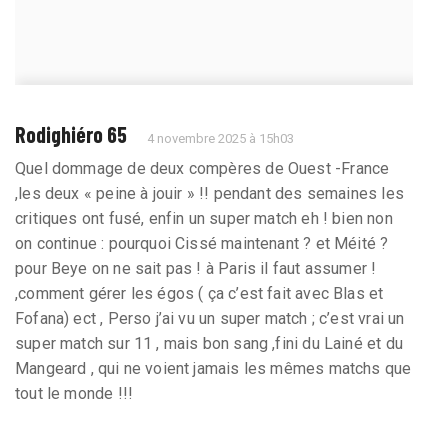
Rodighiéro 65
4 novembre 2025 à 15h03
Quel dommage de deux compères de Ouest -France
,les deux « peine à jouir » !! pendant des semaines les
critiques ont fusé, enfin un super match eh ! bien non
on continue : pourquoi Cissé maintenant ? et Méité ?
pour Beye on ne sait pas ! à Paris il faut assumer !
,comment gérer les égos ( ça c’est fait avec Blas et
Fofana) ect , Perso j’ai vu un super match ; c’est vrai un
super match sur 11 , mais bon sang ,fini du Lainé et du
Mangeard , qui ne voient jamais les mêmes matchs que
tout le monde !!!