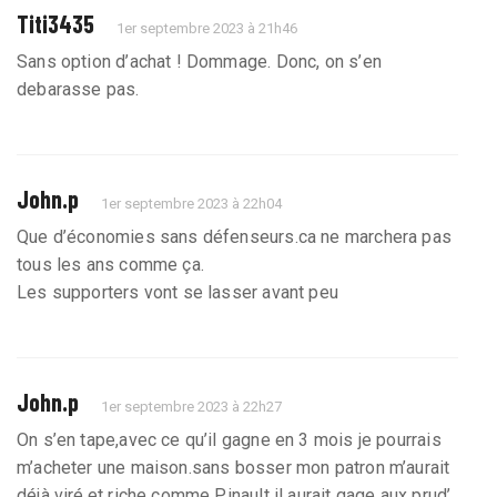
Titi3435
1er septembre 2023 à 21h46
Sans option d’achat ! Dommage. Donc, on s’en
debarasse pas.
John.p
1er septembre 2023 à 22h04
Que d’économies sans défenseurs.ca ne marchera pas
tous les ans comme ça.
Les supporters vont se lasser avant peu
John.p
1er septembre 2023 à 22h27
On s’en tape,avec ce qu’il gagne en 3 mois je pourrais
m’acheter une maison.sans bosser mon patron m’aurait
déjà viré.et riche comme Pinault il aurait gage aux prud’.