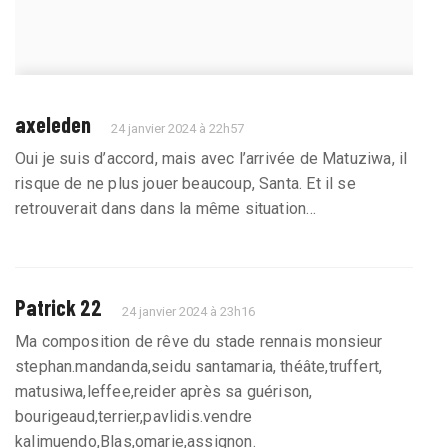
axeleden
24 janvier 2024 à 22h57
Oui je suis d’accord, mais avec l’arrivée de Matuziwa, il
risque de ne plus jouer beaucoup, Santa. Et il se
retrouverait dans dans la même situation…
Patrick 22
24 janvier 2024 à 23h16
Ma composition de rêve du stade rennais monsieur
stephan.mandanda,seidu santamaria, théâte,truffert,
matusiwa,leffee,reider après sa guérison,
bourigeaud,terrier,pavlidis.vendre
kalimuendo,Blas,omarie,assignon.