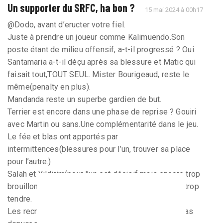
Un supporter du SRFC, ha bon ?
15 mai 2024 à 00h17
@Dodo, avant d’eructer votre fiel.
Juste à prendre un joueur comme Kalimuendo.Son
poste étant de milieu offensif, a-t-il progressé ? Oui.
Santamaria a-t-il déçu après sa blessure et Matic qui
faisait tout,TOUT SEUL. Mister Bourigeaud, reste le
même(penalty en plus).
Mandanda reste un superbe gardien de but.
Terrier est encore dans une phase de reprise ? Gouiri
avec Martin ou sans.Une complémentarité dans le jeu.
Le fée et blas ont apportés par
intermittences(blessures pour l’un, trouver sa place
pour l’autre.)
Salah et Yildirim(pour l’un est décisif mais encore trop
brouillon.L’autre découvre la ligue1 et me semble trop
tendre.
Les recrues Seidu et Matusiwa ne me semblent pas