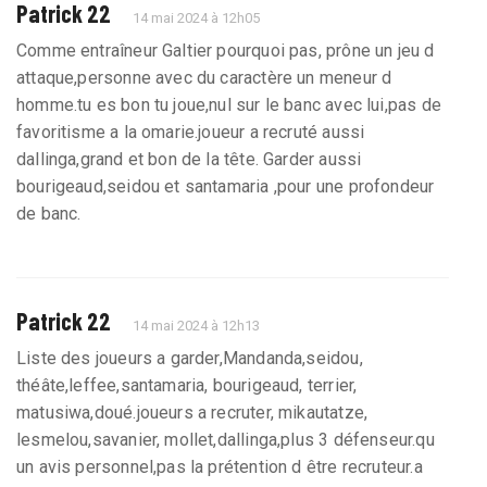
Patrick 22
14 mai 2024 à 12h05
Comme entraîneur Galtier pourquoi pas, prône un jeu d
attaque,personne avec du caractère un meneur d
homme.tu es bon tu joue,nul sur le banc avec lui,pas de
favoritisme a la omarie.joueur a recruté aussi
dallinga,grand et bon de la tête. Garder aussi
bourigeaud,seidou et santamaria ,pour une profondeur
de banc.
Patrick 22
14 mai 2024 à 12h13
Liste des joueurs a garder,Mandanda,seidou,
théâte,leffee,santamaria, bourigeaud, terrier,
matusiwa,doué.joueurs a recruter, mikautatze,
lesmelou,savanier, mollet,dallinga,plus 3 défenseur.qu
un avis personnel,pas la prétention d être recruteur.a