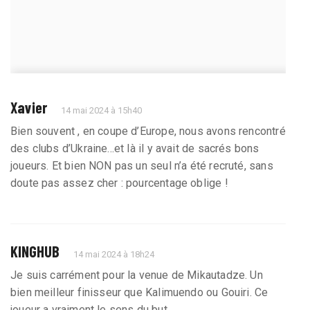
Xavier
14 mai 2024 à 15h40
Bien souvent , en coupe d’Europe, nous avons rencontré
des clubs d’Ukraine...et là il y avait de sacrés bons
joueurs. Et bien NON pas un seul n’a été recruté, sans
doute pas assez cher : pourcentage oblige !
KINGHUB
14 mai 2024 à 18h24
Je suis carrément pour la venue de Mikautadze. Un
bien meilleur finisseur que Kalimuendo ou Gouiri. Ce
joueur a vraiment le sens du but.