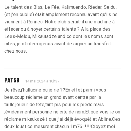
Le talent des Blas, Le Fée, Kalimuendo, Rieder, Seidu,
(et j’en oublie) était amplement reconnu avant qu’ils ne
viennent à Rennes. Notre club serait-il une machine à
effacer ou à noyer certains talents ? A la place des
Lees-Melou, Mikautadze and co dont les noms sont
cités, je m’interrogerais avant de signer un transfert
chez nous.
PAT59
14 mai 2024 à 10h37
Je rêve,j’hallucine ou je rie ??En effet parmi vous
beaucoup réclame un grand avant centre par la
taille,joueur de tête,tant pis pour les pieds mais
,évidemment personne ne cite de nom.Et que vois-je on
réclame mikaukazé ( que j’ai déjà évoqué) et Abline.Ces
deux loustics mesurent chacun 1m76 !!!!!Croyez moi