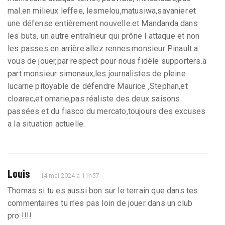
mal.en milieux leffee, lesmelou,matusiwa,savanier.et
une défense entièrement nouvelle.et Mandanda dans
les buts, un autre entraîneur qui prône l attaque et non
les passes en arrière.allez rennes.monsieur Pinault a
vous de jouer,par respect pour nous fidèle supporters.a
part monsieur simonaux,les journalistes de pleine
lucarne pitoyable de défendre Maurice ,Stephan,et
cloarec,et omarie,pas réaliste des deux saisons
passées et du fiasco du mercato,toujours des excuses
a la situation actuelle.
Louis
14 mai 2024 à 11h57
Thomas si tu es aussi bon sur le terrain que dans tes
commentaires tu n’es pas loin de jouer dans un club
pro !!!!