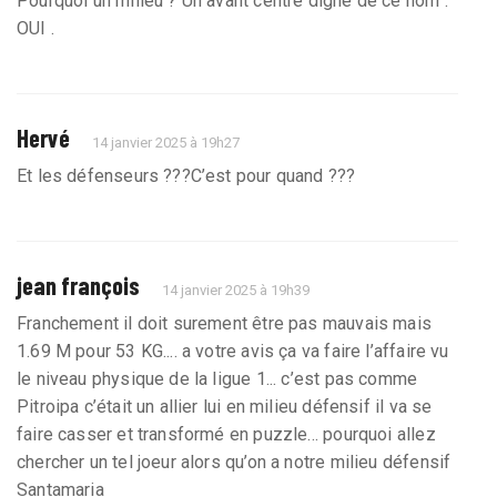
Pourquoi un milieu ? Un avant centre digne de ce nom :
OUI .
Hervé
14 janvier 2025 à 19h27
Et les défenseurs ???C’est pour quand ???
jean françois
14 janvier 2025 à 19h39
Franchement il doit surement être pas mauvais mais
1.69 M pour 53 KG.... a votre avis ça va faire l’affaire vu
le niveau physique de la ligue 1... c’est pas comme
Pitroipa c’était un allier lui en milieu défensif il va se
faire casser et transformé en puzzle... pourquoi allez
chercher un tel joeur alors qu’on a notre milieu défensif
Santamaria