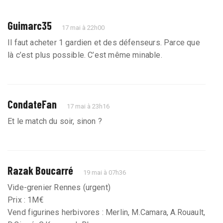
Guimarc35
17 mai à 22h00
Il faut acheter 1 gardien et des défenseurs. Parce que
là c’est plus possible. C’est même minable.
CondateFan
17 mai à 23h16
Et le match du soir, sinon ?
Razak Boucarré
19 mai à 07h36
Vide-grenier Rennes (urgent)
Prix : 1M€
Vend figurines herbivores : Merlin, M.Camara, A.Rouault,