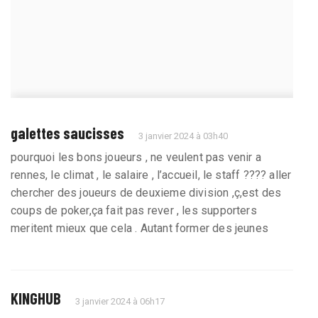
galettes saucisses
3 janvier 2024 à 03h40
pourquoi les bons joueurs , ne veulent pas venir a
rennes, le climat , le salaire , l’accueil, le staff ???? aller
chercher des joueurs de deuxieme division ,ç,est des
coups de poker,ça fait pas rever , les supporters
meritent mieux que cela . Autant former des jeunes
KINGHUB
3 janvier 2024 à 06h17