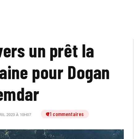
vers un prêt la
aine pour Dogan
emdar
21 commentaires
RIL 2023 À 10H07