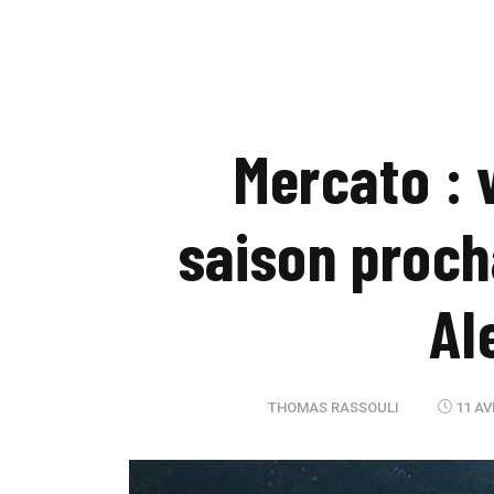
Mercato : 
saison proch
Al
THOMAS RASSOULI
11 AV