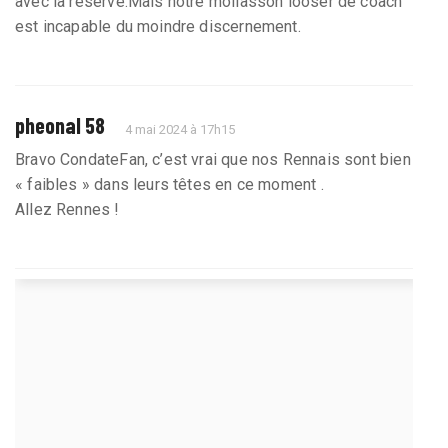
avec la reserve.Mais notre mollasson looser de coach
est incapable du moindre discernement.
pheonal 58
4 mai 2024 à 17h15
Bravo CondateFan, c’est vrai que nos Rennais sont bien
« faibles » dans leurs têtes en ce moment .
Allez Rennes !