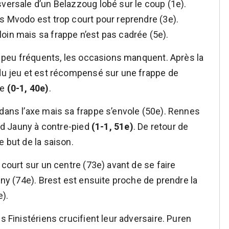
sversale d’un Belazzoug lobé sur le coup (1e).
is Mvodo est trop court pour reprendre (3e).
oin mais sa frappe n’est pas cadrée (5e).
eu peu fréquents, les occasions manquent. Après la
 du jeu et est récompensé sur une frappe de
ce
(0-1, 40e)
.
 dans l’axe mais sa frappe s’envole (50e). Rennes
end Jauny à contre-pied
(1-1, 51e)
. De retour de
e but de la saison.
 court sur un centre (73e) avant de se faire
auny (74e). Brest est ensuite proche de prendre la
).
s Finistériens crucifient leur adversaire. Puren