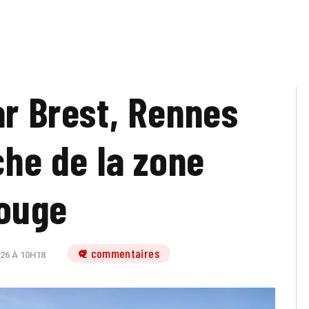
ar Brest, Rennes
he de la zone
ouge
2 commentaires
026 À 10H18