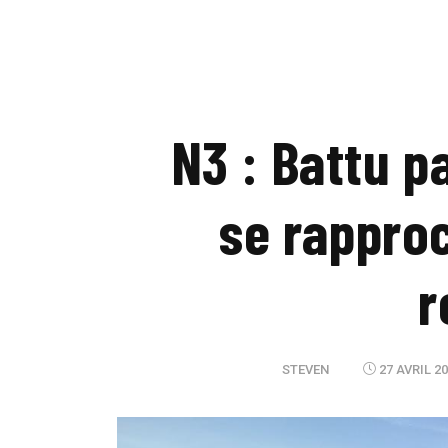
N3 : Battu p
se rapproc
r
STEVEN
27 AVRIL 2