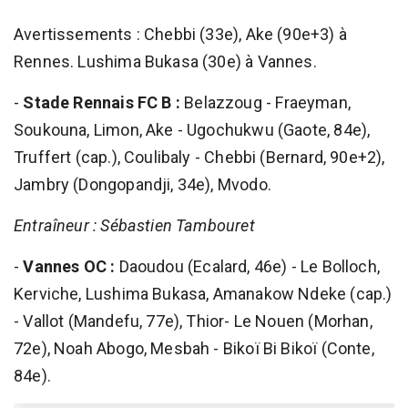
Avertissements : Chebbi (33e), Ake (90e+3) à
Rennes. Lushima Bukasa (30e) à Vannes.
-
Stade Rennais FC B :
Belazzoug - Fraeyman,
Soukouna, Limon, Ake - Ugochukwu (Gaote, 84e),
Truffert (cap.), Coulibaly - Chebbi (Bernard, 90e+2),
Jambry (Dongopandji, 34e), Mvodo.
Entraîneur : Sébastien Tambouret
-
Vannes OC :
Daoudou (Ecalard, 46e) - Le Bolloch,
Kerviche, Lushima Bukasa, Amanakow Ndeke (cap.)
- Vallot (Mandefu, 77e), Thior- Le Nouen (Morhan,
72e), Noah Abogo, Mesbah - Bikoï Bi Bikoï (Conte,
84e).