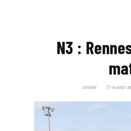
N3 : Rennes
mat
STEVEN
19 AOÛT 20