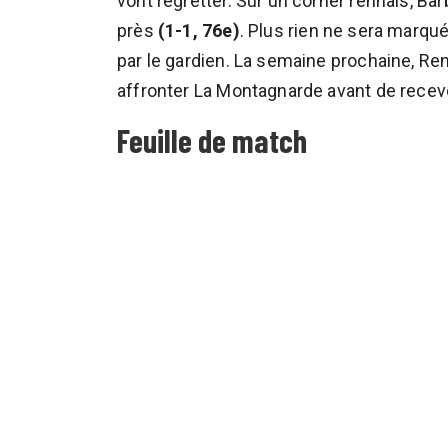
vont regretter. Sur un corner rennais, Ba
près
(1-1, 76e)
. Plus rien ne sera marqu
par le gardien. La semaine prochaine, Re
affronter La Montagnarde avant de recev
Feuille de match