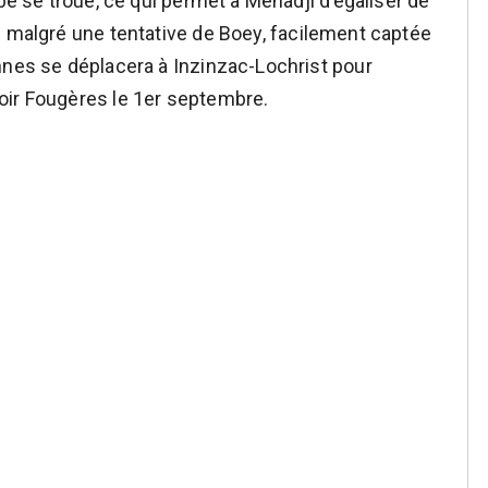
rbe se troue, ce qui permet à Mehadji d’égaliser de
é malgré une tentative de Boey, facilement captée
nnes se déplacera à Inzinzac-Lochrist pour
oir Fougères le 1er septembre.