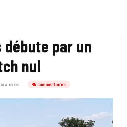
 débute par un
ch nul
5 commentaires
18 À 16H35