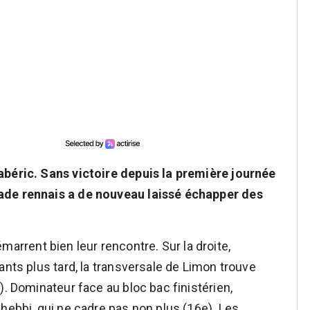
abéric. Sans victoire depuis la première journée
ade rennais a de nouveau laissé échapper des
rent bien leur rencontre. Sur la droite,
ants plus tard, la transversale de Limon trouve
). Dominateur face au bloc bac finistérien,
hebbi, qui ne cadre pas non plus (16e). Les