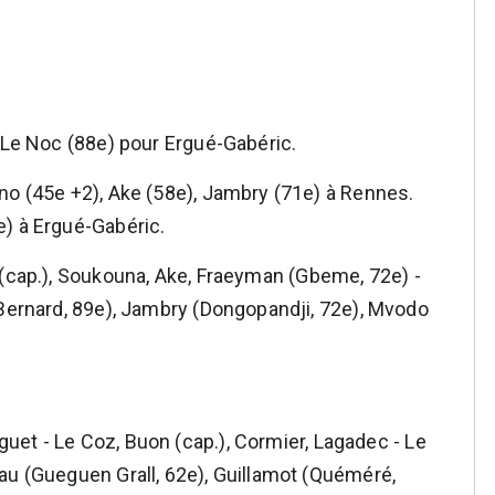
. Le Noc (88e) pour Ergué-Gabéric.
no (45e +2), Ake (58e), Jambry (71e) à Rennes.
e) à Ergué-Gabéric.
 (cap.), Soukouna, Ake, Fraeyman (Gbeme, 72e) -
(Bernard, 89e), Jambry (Dongopandji, 72e), Mvodo
uet - Le Coz, Buon (cap.), Cormier, Lagadec - Le
au (Gueguen Grall, 62e), Guillamot (Quéméré,