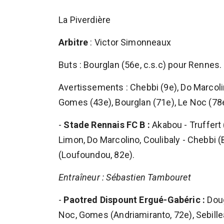
La Piverdière
Arbitre
: Victor Simonneaux
Buts : Bourglan (56e, c.s.c) pour Rennes
Avertissements : Chebbi (9e), Do Marcoli
Gomes (43e), Bourglan (71e), Le Noc (78
-
Stade Rennais FC B :
Akabou - Truffert
Limon, Do Marcolino, Coulibaly - Chebbi 
(Loufoundou, 82e).
Entraîneur : Sébastien Tambouret
-
Paotred Dispount Ergué-Gabéric :
Doug
Noc, Gomes (Andriamiranto, 72e), Sebille