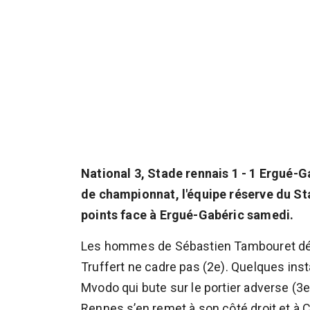
National 3, Stade rennais 1 - 1 Ergué-G
de championnat, l'équipe réserve du St
points face à Ergué-Gabéric samedi.
Les hommes de Sébastien Tambouret démar
Truffert ne cadre pas (2e). Quelques inst
Mvodo qui bute sur le portier adverse (3e
Rennes s’en remet à son côté droit et à C