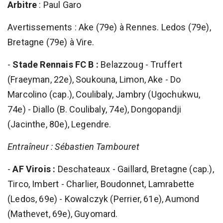
Arbitre
: Paul Garo
Avertissements : Ake (79e) à Rennes. Ledos (79e),
Bretagne (79e) à Vire.
-
Stade Rennais FC B :
Belazzoug - Truffert
(Fraeyman, 22e), Soukouna, Limon, Ake - Do
Marcolino (cap.), Coulibaly, Jambry (Ugochukwu,
74e) - Diallo (B. Coulibaly, 74e), Dongopandji
(Jacinthe, 80e), Legendre.
Entraîneur : Sébastien Tambouret
-
AF Virois :
Deschateaux - Gaillard, Bretagne (cap.),
Tirco, Imbert - Charlier, Boudonnet, Lamrabette
(Ledos, 69e) - Kowalczyk (Perrier, 61e), Aumond
(Mathevet, 69e), Guyomard.