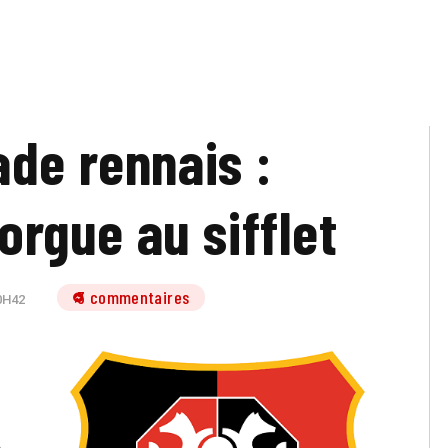
ade rennais :
orgue au sifflet
3 commentaires
0H42