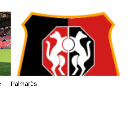
e
Palmarès