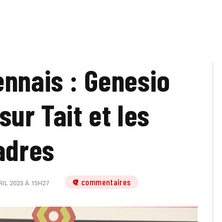
ennais : Genesio
sur Tait et les
adres
2 commentaires
RIL 2023 À 15H27