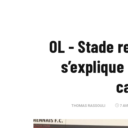
OL - Stade r
s’explique 
c
THOMAS RASSOULI
7 AV