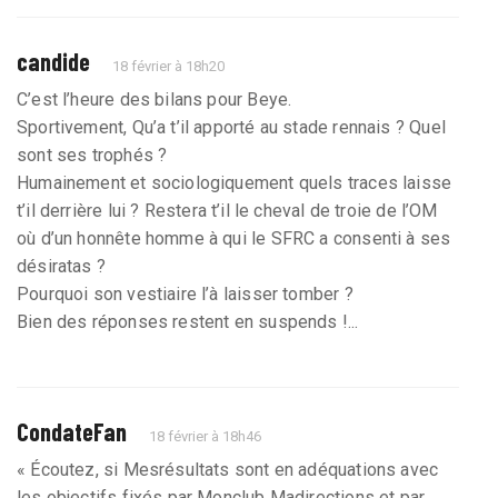
candide
18 février à 18h20
C’est l’heure des bilans pour Beye.
Sportivement, Qu’a t’il apporté au stade rennais ? Quel
sont ses trophés ?
Humainement et sociologiquement quels traces laisse
t’il derrière lui ? Restera t’il le cheval de troie de l’OM
où d’un honnête homme à qui le SFRC a consenti à ses
désiratas ?
Pourquoi son vestiaire l’à laisser tomber ?
Bien des réponses restent en suspends !...
CondateFan
18 février à 18h46
« Écoutez, si Mesrésultats sont en adéquations avec
les objectifs fixés par Monclub Madirections et par