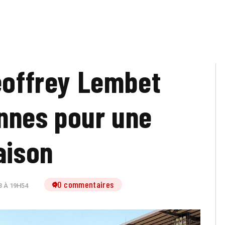
Geoffrey Lembet
nnes pour une
aison
10 commentaires
3 À 19H54