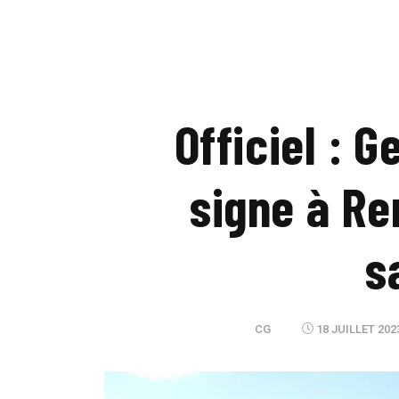
Officiel : 
signe à Re
s
CG
18 JUILLET 202