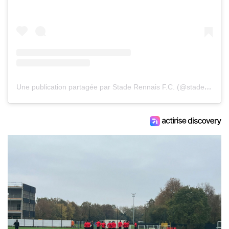
Une publication partagée par Stade Rennais F.C. (@staderennaisfc)