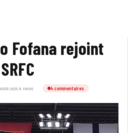
ko Fofana rejoint
 SRFC
14 commentaires
VIER 2025 À 19H35