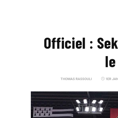
Officiel : Se
le
THOMAS RASSOULI
1ER JAN