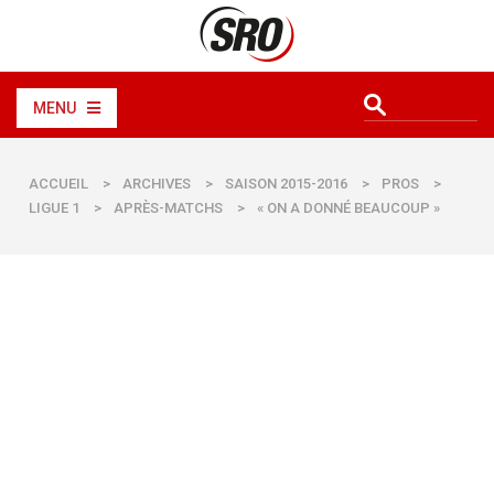
MENU
ACCUEIL
>
ARCHIVES
>
SAISON 2015-2016
>
PROS
>
LIGUE 1
>
APRÈS-MATCHS
>
« ON A DONNÉ BEAUCOUP »