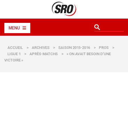
MENU
ACCUEIL
>
ARCHIVES
>
SAISON 2015-2016
>
PROS
>
LIGUE 1
>
APRÈS-MATCHS
>
« ON AVAIT BESOIN D’UNE
VICTOIRE »