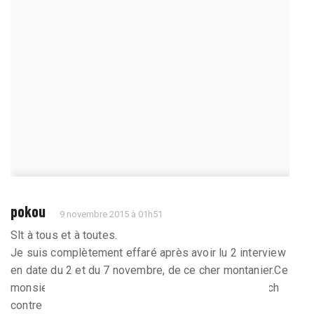
pokou
9 novembre 2015 à 01h51
Slt à tous et à toutes.
Je suis complètement effaré après avoir lu 2 interview
en date du 2 et du 7 novembre, de ce cher montanier.Ce
monsieur est dans le déni total. Il revient sur le match
contre le PSG en nous expliquant...