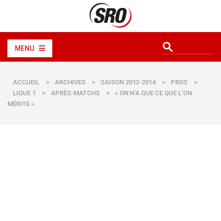
MENU
ACCUEIL
>
ARCHIVES
>
SAISON 2013-2014
>
PROS
>
LIGUE 1
>
APRÈS-MATCHS
>
« ON N’A QUE CE QUE L’ON
MÉRITE »