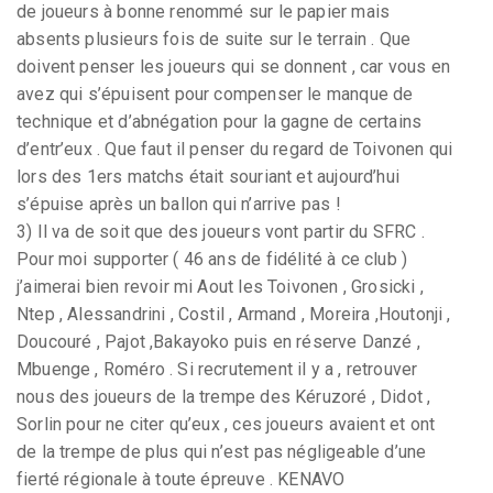
de joueurs à bonne renommé sur le papier mais
absents plusieurs fois de suite sur le terrain . Que
doivent penser les joueurs qui se donnent , car vous en
avez qui s’épuisent pour compenser le manque de
technique et d’abnégation pour la gagne de certains
d’entr’eux . Que faut il penser du regard de Toivonen qui
lors des 1ers matchs était souriant et aujourd’hui
s’épuise après un ballon qui n’arrive pas !
3) Il va de soit que des joueurs vont partir du SFRC .
Pour moi supporter ( 46 ans de fidélité à ce club )
j’aimerai bien revoir mi Aout les Toivonen , Grosicki ,
Ntep , Alessandrini , Costil , Armand , Moreira ,Houtonji ,
Doucouré , Pajot ,Bakayoko puis en réserve Danzé ,
Mbuenge , Roméro . Si recrutement il y a , retrouver
nous des joueurs de la trempe des Kéruzoré , Didot ,
Sorlin pour ne citer qu’eux , ces joueurs avaient et ont
de la trempe de plus qui n’est pas négligeable d’une
fierté régionale à toute épreuve . KENAVO