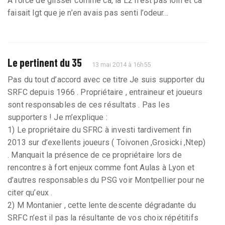
A force de glisser comme ca, la L2 n’est pas loin et ca
faisait lgt que je n’en avais pas senti l’odeur...
Le pertinent du 35
13 mai 2014 à 16h55
Pas du tout d’accord avec ce titre Je suis supporter du
SRFC depuis 1966 . Propriétaire , entraineur et joueurs
sont responsables de ces résultats . Pas les
supporters ! Je m’explique :
1) Le propriétaire du SFRC à investi tardivement fin
2013 sur d’exellents joueurs ( Toivonen ,Grosicki ,Ntep)
. Manquait la présence de ce propriétaire lors de
rencontres à fort enjeux comme font Aulas à Lyon et
d’autres responsables du PSG voir Montpellier pour ne
citer qu’eux .
2) M Montanier , cette lente descente dégradante du
SRFC n’est il pas la résultante de vos choix répétitifs