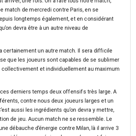
 arriver, une fois. On a raté tous notre match,
le match de mercredi contre Paris, en se
 depuis longtemps également, et en considérant
qu’on devra être à un autre niveau de
 certainement un autre match. Il sera difficile
ense que les joueurs sont capables de se sublimer
tre collectivement et individuellement au maximum
c ces derniers temps deux offensifs très large. A
différents, contre nous deux joueurs larges et un
C’est aussi les ingrédients qu’on devra y mettre,
ntion de jeu. Aucun match ne se ressemble. Le
une débauche d’énergie contre Milan, là il arrive 3