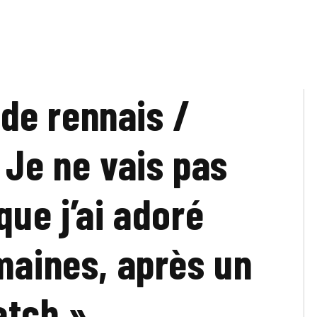
ade rennais /
 Je ne vais pas
que j’ai adoré
maines, après un
tch »