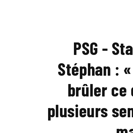
PSG - St
Stéphan : «
brûler ce 
plusieurs se
ma