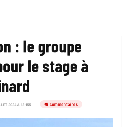
on : le groupe
our le stage à
inard
9 commentaires
LLET 2024 À 13H55