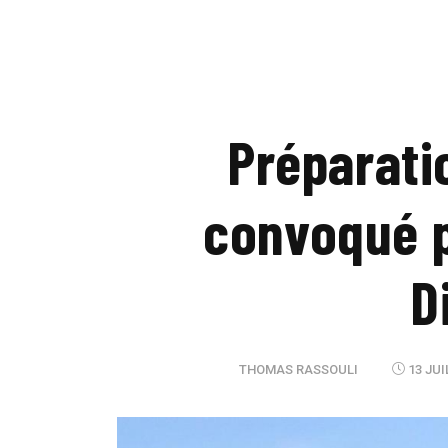
Préparati
convoqué p
D
THOMAS RASSOULI
13 JUI