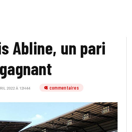
is Abline, un pari
 gagnant
6 commentaires
RIL 2022 À 12H44