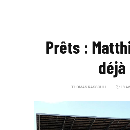
Prêts : Matth
déjà
THOMAS RASSOULI
18 AV