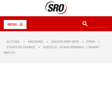
MENU
ACCUEIL
>
ARCHIVES
>
SAISON 2009-2010
>
PROS
>
COUPE DE FRANCE
>
QUEVILLY - STADE RENNAIS : L’AVANT-
MATCH